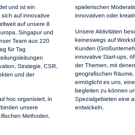
t und ist ein
spielerischen Modera
sich auf innovative
innovativen oder kreativ
eltweit auf unsere 8
Unsere Aktivitäten bes
Europa, Singapur und
keineswegs auf Worksho
 unser Team aus 220
Kunden (Großunternehm
ag für Tag
innovative Start-ups, öf
eilungsleitungen
der Themen, mit denen
ation, Strategie, CSR,
geografischen Räume, d
ekten und der
ermöglicht es uns, eine
begleiten zu können u
hoc organisiert, in
Spezialgebieten eine a
rbinden unsere
entwickeln.
ezifischen Methoden,