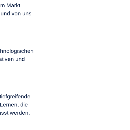
em Markt
n und von uns
chnologischen
ativen und
iefgreifende
Lernen, die
asst werden.