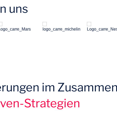
en uns
erungen im Zusamme
iven-Strategien