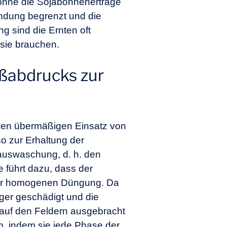
ohne die Sojabohnenerträge
endung begrenzt und die
ng sind die Ernten oft
 sie brauchen.
ußabdrucks zur
 den übermäßigen Einsatz von
 zur Erhaltung der
tauswaschung, d. h. den
e führt dazu, dass der
i der homogenen Düngung. Da
ger geschädigt und die
s auf den Feldern ausgebracht
en, indem sie jede Phase der