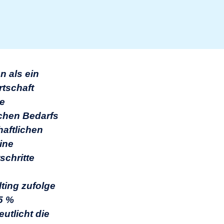
n als ein
rtschaft
te
schen Bedarfs
haftlichen
ine
schritte
ting zufolge
5 %
utlicht die