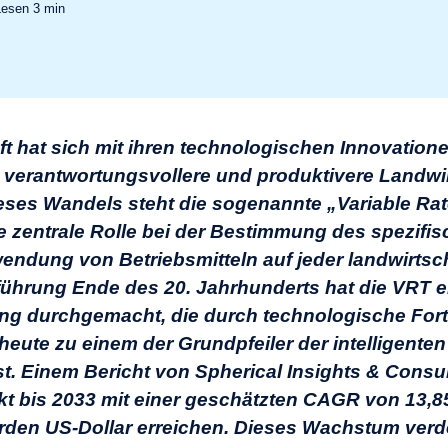
Lesen
3
min
t hat sich mit ihren technologischen Innovatione
e verantwortungsvollere und produktivere Landwi
ieses Wandels steht die sogenannte „Variable Ra
e zentrale Rolle bei der Bestimmung des spezifi
wendung von Betriebsmitteln auf jeder landwirtsc
inführung Ende des 20. Jahrhunderts hat die VRT e
g durchgemacht, die durch technologische Fort
eute zu einem der Grundpfeiler der intelligenten
t. Einem Bericht von Spherical Insights & Consul
kt bis 2033 mit einer geschätzten CAGR von 13,8
iarden US-Dollar erreichen. Dieses Wachstum verde