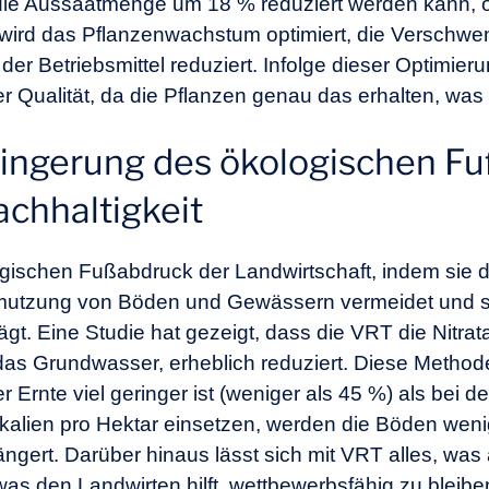
ie Aussaatmenge um 18 % reduziert werden kann, 
 wird das Pflanzenwachstum optimiert, die Verschw
r Betriebsmittel reduziert. Infolge dieser Optimieru
er Qualität, da die Pflanzen genau das erhalten, was
erringerung des ökologischen F
chhaltigkeit
ogischen Fußabdruck der Landwirtschaft, indem sie
mutzung von Böden und Gewässern vermeidet und so
ägt. Eine Studie hat gezeigt, dass die VRT die Nitra
 das Grundwasser, erheblich reduziert. Diese Method
 Ernte viel geringer ist (weniger als 45 %) als be
kalien pro Hektar einsetzen, werden die Böden weni
ngert. Darüber hinaus lässt sich mit VRT alles, wa
 was den Landwirten hilft, wettbewerbsfähig zu bleib