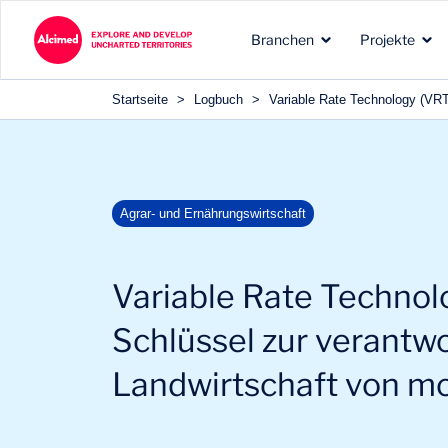
Search in content
Branchen
Projekte
Search in content
Startseite
>
Logbuch
>
Variable Rate Technology (VRT
Projekttypen, die wir für
Unsere anerkannte
Die Erkundungsgebiete, i
Agrar- und Ernährungswirtschaft
unsere Kunden
Expertise in den Branchen
denen wir tätig sind
durchführen
unserer Kunden
Variable Rate Technol
Schlüssel zur verantw
Landwirtschaft von m