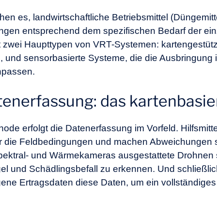
n es, landwirtschaftliche Betriebsmittel (Düngemitte
ungen entsprechend dem spezifischen Bedarf der ei
t zwei Haupttypen von VRT-Systemen: kartengestützt
en, und sensorbasierte Systeme, die die Ausbringung 
npassen.
tenerfassung: das kartenbasi
de erfolgt die Datenerfassung im Vorfeld. Hilfsmittel 
über die Feldbedingungen und machen Abweichungen 
tispektral- und Wärmekameras ausgestattete
Drohnen
l und Schädlingsbefall zu erkennen. Und schließli
e Ertragsdaten diese Daten, um ein vollständiges