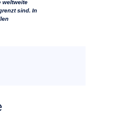
e weltweite
enzt sind. In
llen
e