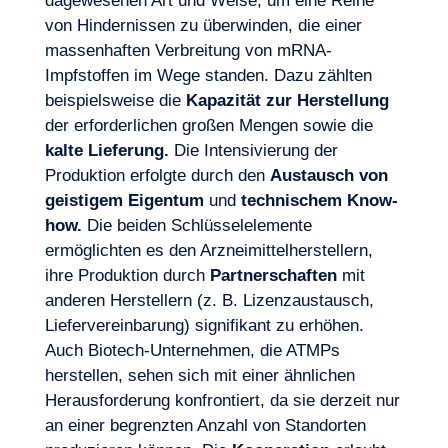
dagewesenen Art und Weise, um eine Reihe
Lust, an Bord zu gehen?
von Hindernissen zu überwinden, die einer
massenhaften Verbreitung von mRNA-
Impfstoffen im Wege standen. Dazu zählten
beispielsweise die
Kapazität zur Herstellung
der erforderlichen großen Mengen sowie die
kalte Lieferung.
Die Intensivierung der
Produktion erfolgte durch den
Austausch von
geistigem Eigentum
und
technischem Know-
how.
Die beiden Schlüsselelemente
ermöglichten es den Arzneimittelherstellern,
ihre Produktion durch
Partnerschaften
mit
anderen Herstellern (z. B. Lizenzaustausch,
Liefervereinbarung) signifikant zu erhöhen.
Auch
Biotech-Unternehmen
, die ATMPs
herstellen, sehen sich mit einer ähnlichen
Herausforderung konfrontiert, da sie derzeit nur
an einer begrenzten Anzahl von Standorten