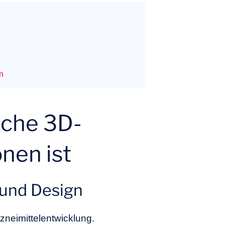
n
sche 3D-
onen ist
 und Design
zneimittelentwicklung.