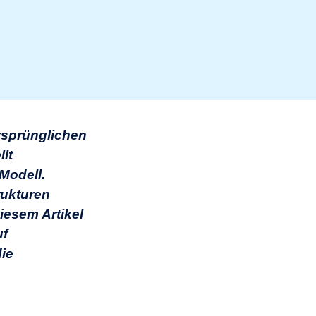
ursprünglichen
lt
Modell.
rukturen
iesem Artikel
uf
die