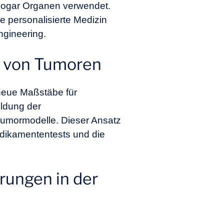
 sogar Organen verwendet.
 personalisierte Medizin
ngineering.
g von Tumoren
neue Maßstäbe für
ildung der
Tumormodelle. Dieser Ansatz
edikamententests und die
erungen in der