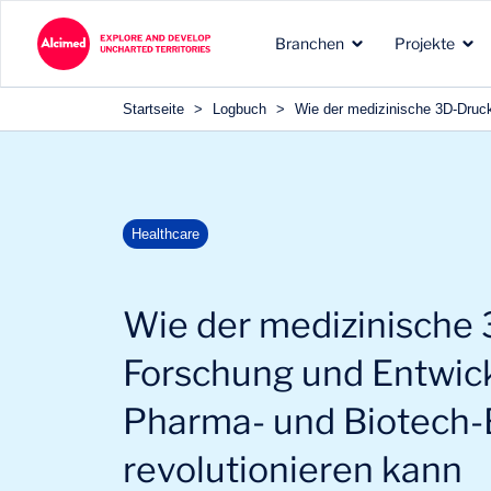
Search in content
Branchen
Projekte
Search in content
Startseite
>
Logbuch
>
Wie der medizinische 3D-Druck
Projekttypen, die wir für
Unsere anerkannte
Die Erkundungsgebiete, i
Healthcare
unsere Kunden
Expertise in den Branchen
denen wir tätig sind
durchführen
unserer Kunden
Wie der medizinische 
Forschung und Entwick
Pharma- und Biotech
revolutionieren kann