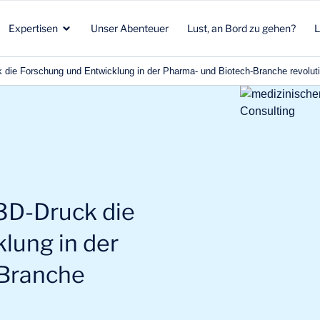
Expertisen
Unser Abenteuer
Lust, an Bord zu gehen?
 die Forschung und Entwicklung in der Pharma- und Biotech-Branche revolut
Gesundheitswirtschaft
Strategisches Marketing
Gesundheitswirtschaft
n
Biotech
Kunden & Patienten
Umwelt & Klima
Luftfahrt, Raumfahrt, Verteidigung
F&E
Beauty & Ernährung
3D-Druck die
Energie und Umwelt
Verkaufsstrategie
Energie & Mobilität
lung in der
-Branche