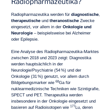
Radiopharmazeutika?
Radiopharmazeutika werden für
diagnostische
,
Unser Abenteuer
therapeutische
und
theranostische
Zwecke
eingesetzt, vor allem in der
Onkologie und
Neurologie
– beispielsweise bei Alzheimer
oder Epilepsie.
Eine Analyse des Radiopharmazeutika-Marktes
zwischen 2018 und 2023 zeigt: Diagnostika
werden hauptsächlich in der
Neurologie/Psychiatrie (54 %) und der
Onkologie (31 %) genutzt, vor allem durch
68
Bildgebungsmarker wie
Ga für
nuklearmedizinische Techniken wie Szintigrafie,
SPECT und PET. Therapeutika werden
insbesondere in der Onkologie eingesetzt und
177
basieren auf Radioisotopen wie
Lu, deren